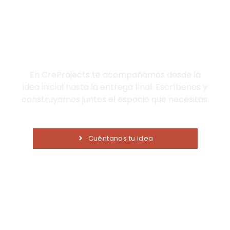
¿Cuá es tu idea?
En CreProjects te acompañamos desde la
idea inicial hasta la entrega final. Escríbenos y
construyamos juntos el espacio que necesitas.
Cuéntanos tu idea